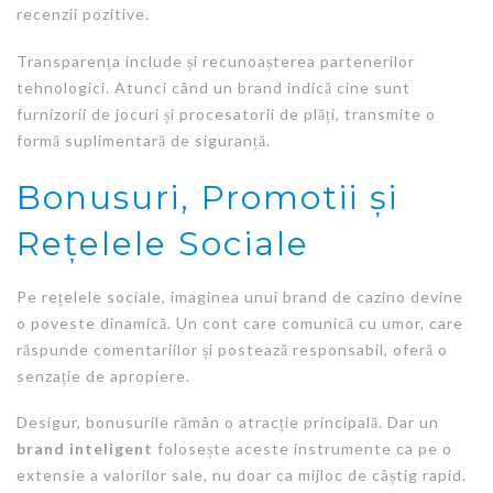
recenzii pozitive.
Transparența include și recunoașterea partenerilor
tehnologici. Atunci când un brand indică cine sunt
furnizorii de jocuri și procesatorii de plăți, transmite o
formă suplimentară de siguranță.
Bonusuri, Promotii și
Rețelele Sociale
Pe rețelele sociale, imaginea unui brand de cazino devine
o poveste dinamică. Un cont care comunică cu umor, care
răspunde comentariilor și postează responsabil, oferă o
senzație de apropiere.
Desigur, bonusurile rămân o atracție principală. Dar un
brand inteligent
folosește aceste instrumente ca pe o
extensie a valorilor sale, nu doar ca mijloc de câștig rapid.