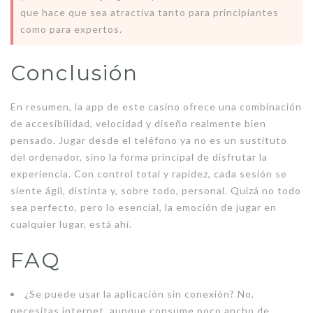
que hace que sea atractiva tanto para principiantes
como para expertos.
Conclusión
En resumen, la app de este casino ofrece una combinación
de accesibilidad, velocidad y diseño realmente bien
pensado. Jugar desde el teléfono ya no es un sustituto
del ordenador, sino la forma principal de disfrutar la
experiencia. Con control total y rapidez, cada sesión se
siente ágil, distinta y, sobre todo, personal. Quizá no todo
sea perfecto, pero lo esencial, la emoción de jugar en
cualquier lugar, está ahí.
FAQ
¿Se puede usar la aplicación sin conexión? No,
necesitas internet, aunque consume poco ancho de