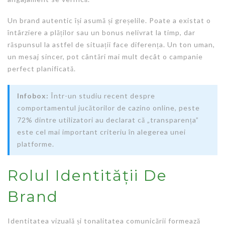
Un brand autentic își asumă și greșelile. Poate a existat o
întârziere a plăților sau un bonus nelivrat la timp, dar
răspunsul la astfel de situații face diferența. Un ton uman,
un mesaj sincer, pot cântări mai mult decât o campanie
perfect planificată.
Infobox:
Într-un studiu recent despre
comportamentul jucătorilor de cazino online, peste
72% dintre utilizatori au declarat că „transparența”
este cel mai important criteriu în alegerea unei
platforme.
Rolul Identității De
Brand
Identitatea vizuală și tonalitatea comunicării formează