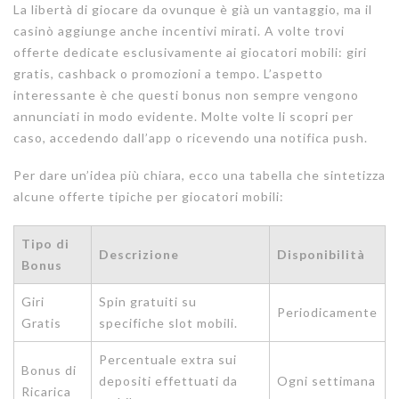
La libertà di giocare da ovunque è già un vantaggio, ma il
casinò aggiunge anche incentivi mirati. A volte trovi
offerte dedicate esclusivamente ai giocatori mobili: giri
gratis, cashback o promozioni a tempo. L’aspetto
interessante è che questi bonus non sempre vengono
annunciati in modo evidente. Molte volte li scopri per
caso, accedendo dall’app o ricevendo una notifica push.
Per dare un’idea più chiara, ecco una tabella che sintetizza
alcune offerte tipiche per giocatori mobili:
Tipo di
Descrizione
Disponibilità
Bonus
Giri
Spin gratuiti su
Periodicamente
Gratis
specifiche slot mobili.
Percentuale extra sui
Bonus di
depositi effettuati da
Ogni settimana
Ricarica