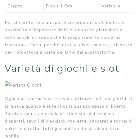
Crypto
Fino a 1 Ora
Variabile
Per chi preferisce un approccio prudente, c’è inoltre la
possibilità di impostare limiti di deposito giornalieri o
settimanali, un segno che la responsabilità non è mai
trascurata. Forse perché, oltre al divertimento, il rispetto
per il giocatore è parte del DNA della piattaforma.
Varietà di giochi e slot
Ogni piattaforma vive e respira attraverso i suoi giochi. Lì
si misura quanto è autentica la sua promessa di libertà.
BassBet vanta centinaia di titoli: slot dai temi più
disparati, tavoli di blackjack, roulette, baccarat e tornei di
poker in diretta. Tutti giocabili anche da dispositivo
mobile.