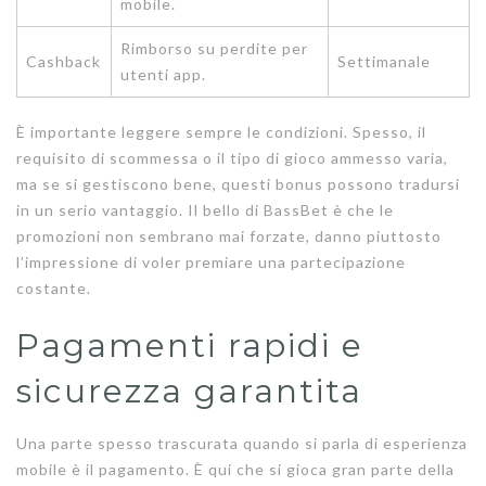
mobile.
Rimborso su perdite per
Cashback
Settimanale
utenti app.
È importante leggere sempre le condizioni. Spesso, il
requisito di scommessa o il tipo di gioco ammesso varia,
ma se si gestiscono bene, questi bonus possono tradursi
in un serio vantaggio. Il bello di BassBet è che le
promozioni non sembrano mai forzate, danno piuttosto
l’impressione di voler premiare una partecipazione
costante.
Pagamenti rapidi e
sicurezza garantita
Una parte spesso trascurata quando si parla di esperienza
mobile è il pagamento. È qui che si gioca gran parte della