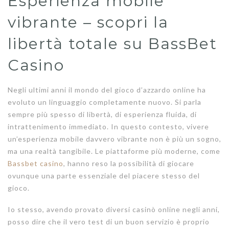
Esperienza mobile
vibrante – scopri la
libertà totale su BassBet
Casino
Negli ultimi anni il mondo del gioco d’azzardo online ha
evoluto un linguaggio completamente nuovo. Si parla
sempre più spesso di libertà, di esperienza fluida, di
intrattenimento immediato. In questo contesto, vivere
un’esperienza mobile davvero vibrante non è più un sogno,
ma una realtà tangibile. Le piattaforme più moderne, come
Bassbet casino
, hanno reso la possibilità di giocare
ovunque una parte essenziale del piacere stesso del
gioco.
Io stesso, avendo provato diversi casinò online negli anni,
posso dire che il vero test di un buon servizio è proprio