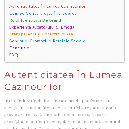
Autenticitatea În Lumea Cazinourilor
Cum Se Construiește Încrederea
Rolul Identității De Brand
Experiența Jucătorului Și Emoția
Transparența și Corectitudinea
Bonusuri, Promotii și Rețelele Sociale
Concluzie
FAQ
Autenticitatea În Lumea
Cazinourilor
Într-o industrie digitală în care mii de platforme caută
atenția jucătorilor, ideea de autenticitate pare uneori o
provocare reală. Cazino-urile online cresc, fiecare
promițând experiențe unice, dar ceea ce separă un brand
de altul, mai ales în lumea jocurilor de noroc, este