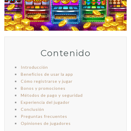
Contenido
Introducción
Beneficios de usar la app
Cómo registrarse y jugar
Bonos y promociones
Métodos de pago y seguridad
Experiencia del jugador
Conclusión
Preguntas frecuentes
Opiniones de jugadores