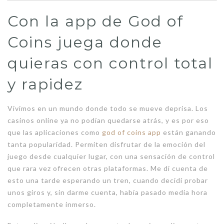
Con la app de God of
Coins juega donde
quieras con control total
y rapidez
Vivimos en un mundo donde todo se mueve deprisa. Los
casinos online ya no podían quedarse atrás, y es por eso
que las aplicaciones como
god of coins app
están ganando
tanta popularidad. Permiten disfrutar de la emoción del
juego desde cualquier lugar, con una sensación de control
que rara vez ofrecen otras plataformas. Me di cuenta de
esto una tarde esperando un tren, cuando decidí probar
unos giros y, sin darme cuenta, había pasado media hora
completamente inmerso.