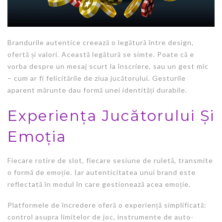
Brandurile autentice creează o legătură între design,
ofertă și valori. Această legătură se simte. Poate că e
vorba despre un mesaj scurt la înscriere, sau un gest mic
– cum ar fi felicitările de ziua jucătorului. Gesturile
aparent mărunte dau formă unei identități durabile.
Experiența Jucătorului Și
Emoția
Fiecare rotire de slot, fiecare sesiune de ruletă, transmite
o formă de emoție. Iar autenticitatea unui brand este
reflectată în modul în care gestionează acea emoție.
Platformele de încredere oferă o experiență simplificată:
control asupra limitelor de joc, instrumente de auto-