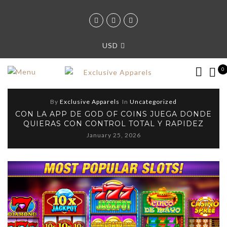
USD
0
By
Exclusive Apparels
In
Uncategorized
CON LA APP DE GOD OF COINS JUEGA DONDE
QUIERAS CON CONTROL TOTAL Y RAPIDEZ
January 25, 2026