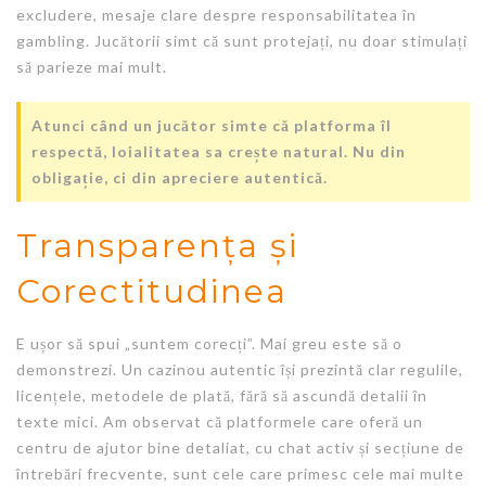
excludere, mesaje clare despre responsabilitatea în
gambling. Jucătorii simt că sunt protejați, nu doar stimulați
să parieze mai mult.
Atunci când un jucător simte că platforma îl
respectă, loialitatea sa crește natural. Nu din
obligație, ci din apreciere autentică.
Transparența și
Corectitudinea
E ușor să spui „suntem corecți”. Mai greu este să o
demonstrezi. Un cazinou autentic își prezintă clar regulile,
licențele, metodele de plată, fără să ascundă detalii în
texte mici. Am observat că platformele care oferă un
centru de ajutor bine detaliat, cu chat activ și secțiune de
întrebări frecvente, sunt cele care primesc cele mai multe