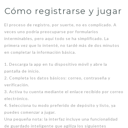
Cómo registrarse y jugar
El proceso de registro, por suerte, no es complicado. A
veces uno podría preocuparse por formularios
interminables, pero aquí todo se ha simplificado. La
primera vez que lo intenté, no tardé más de dos minutos
en completar la información básica.
Descarga la app en tu dispositivo móvil y abre la
pantalla de inicio.
Completa los datos básicos: correo, contraseña y
verificación.
Activa tu cuenta mediante el enlace recibido por correo
electrónico.
Selecciona tu modo preferido de depósito y listo, ya
puedes comenzar a jugar.
Una pequeña nota: la interfaz incluye una funcionalidad
de
guardado inteligente
que agiliza los siguientes